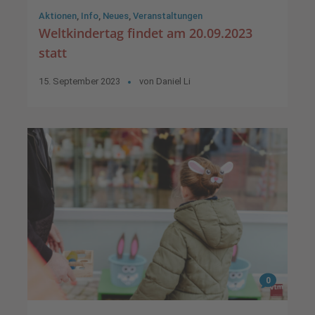
Aktionen
,
Info
,
Neues
,
Veranstaltungen
Weltkindertag findet am 20.09.2023
statt
15. September 2023
von
Daniel Li
0