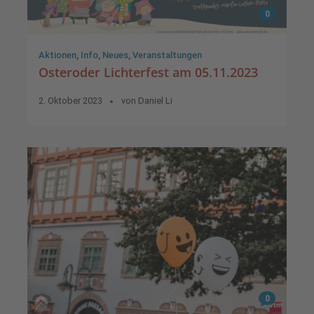
0
Aktionen
,
Info
,
Neues
,
Veranstaltungen
Osteroder Lichterfest am 05.11.2023
2. Oktober 2023
von
Daniel Li
0