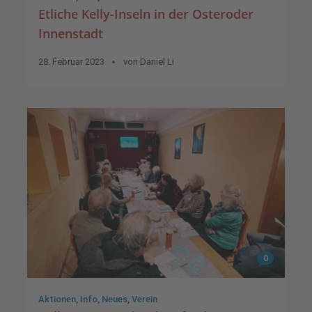
Etliche Kelly-Inseln in der Osteroder
Innenstadt
28. Februar 2023
von
Daniel Li
0
Aktionen
,
Info
,
Neues
,
Verein