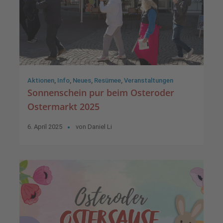
Aktionen
,
Info
,
Neues
,
Resümee
,
Veranstaltungen
Sonnenschein pur beim Osteroder
Ostermarkt 2025
6. April 2025
von
Daniel Li