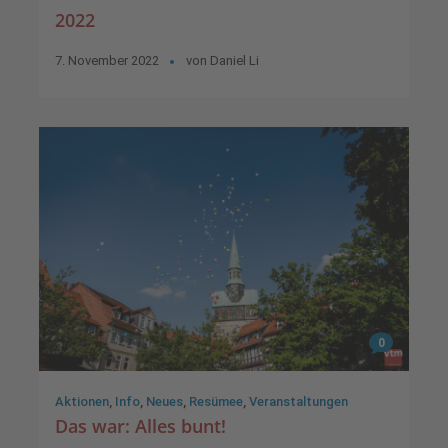
2022
7. November 2022
von
Daniel Li
0
Aktionen
,
Info
,
Neues
,
Resümee
,
Veranstaltungen
Das war: Alles bunt!