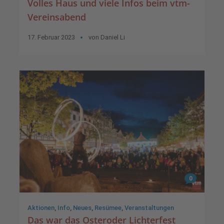
Volles Haus und viele Infos beim vtm-
Vereinsabend
17. Februar 2023
von
Daniel Li
0
Aktionen
,
Info
,
Neues
,
Resümee
,
Veranstaltungen
Das war das Osteroder Lichterfest