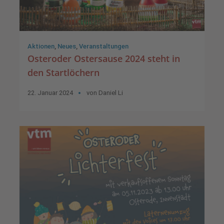
Aktionen
,
Neues
,
Veranstaltungen
Osteroder Ostersause 2024 steht in
den Startlöchern
22. Januar 2024
von
Daniel Li