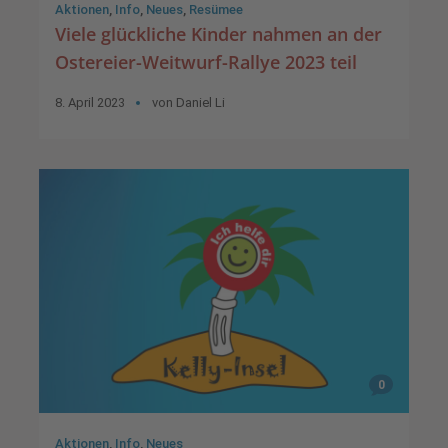
Aktionen
,
Info
,
Neues
,
Resümee
Viele glückliche Kinder nahmen an der
Ostereier-Weitwurf-Rallye 2023 teil
8. April 2023
von
Daniel Li
0
Aktionen
,
Info
,
Neues