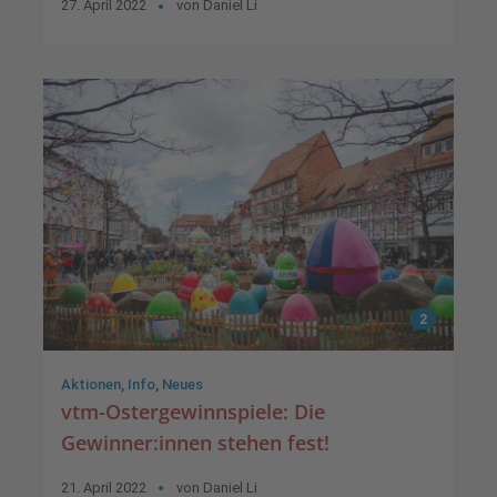
27. April 2022
von
Daniel Li
2
Aktionen
,
Info
,
Neues
vtm-Ostergewinnspiele: Die
Gewinner:innen stehen fest!
21. April 2022
von
Daniel Li