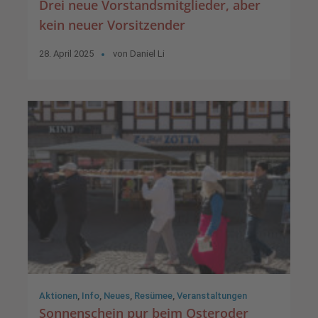
Drei neue Vorstandsmitglieder, aber
kein neuer Vorsitzender
28. April 2025
von
Daniel Li
Aktionen
,
Info
,
Neues
,
Resümee
,
Veranstaltungen
Sonnenschein pur beim Osteroder