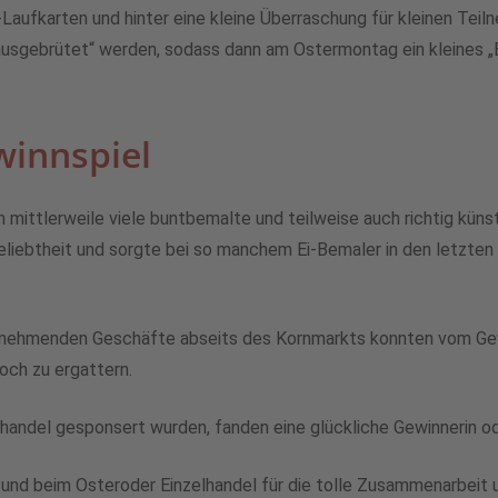
-Laufkarten und hinter eine kleine Überraschung für kleinen Teil
ausgebrütet“ werden, sodass dann am Ostermontag ein kleines „En
winnspiel
 mittlerweile viele buntbemalte und teilweise auch richtig künst
eliebtheit und sorgte bei so manchem Ei-Bemaler in den letzten 
ilnehmenden Geschäfte abseits des Kornmarkts konnten vom Gewi
och zu ergattern.
lhandel gesponsert wurden, fanden eine glückliche Gewinnerin o
nd beim Osteroder Einzelhandel für die tolle Zusammenarbeit und