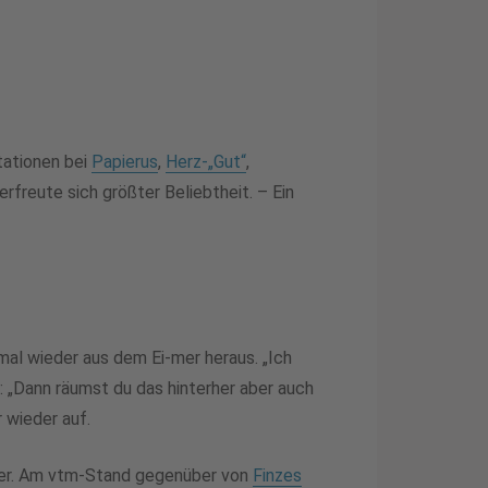
tationen bei
Papierus
,
Herz-„Gut“
,
rfreute sich größter Beliebtheit. – Ein
mal wieder aus dem Ei-mer heraus. „Ich
: „Dann räumst du das hinterher aber auch
 wieder auf.
eder. Am vtm-Stand gegenüber von
Finzes