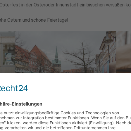
Osterfest in der Osteroder Innenstadt ein bisschen versüßen ko
ohe Ostern und schöne Feiertage!