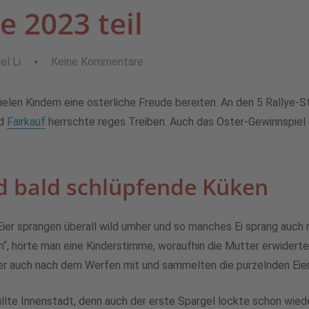
e 2023 teil
el Li
Keine Kommentare
len Kindern eine osterliche Freude bereiten. An den 5 Rallye-S
d
Fairkauf
herrschte reges Treiben. Auch das Oster-Gewinnspiel e
d bald schlüpfende Küken
Eier sprangen überall wild umher und so manches Ei sprang auch 
n“, hörte man eine Kinderstimme, woraufhin die Mutter erwiderte
ber auch nach dem Werfen mit und sammelten die purzelnden Eier
llte Innenstadt, denn auch der erste Spargel lockte schon wi