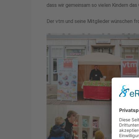
dass wir gemeinsam so vielen Kindern das 
Der vtm und seine Mitglieder wünschen fr