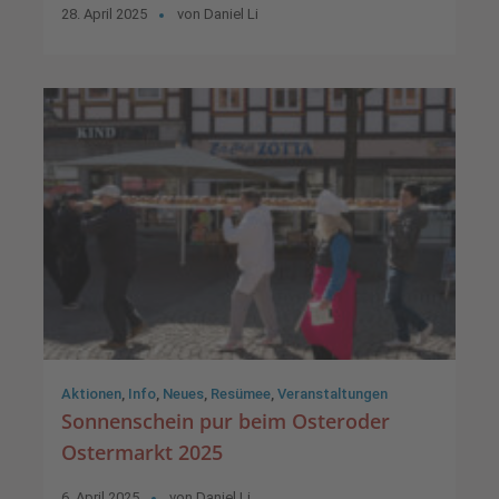
28. April 2025
von
Daniel Li
Aktionen
,
Info
,
Neues
,
Resümee
,
Veranstaltungen
Sonnenschein pur beim Osteroder
Ostermarkt 2025
6. April 2025
von
Daniel Li