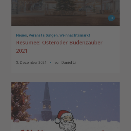
0
Neues
,
Veranstaltungen
,
Weihnachtsmarkt
Resümee: Osteroder Budenzauber
2021
3. Dezember 2021
von
Daniel Li