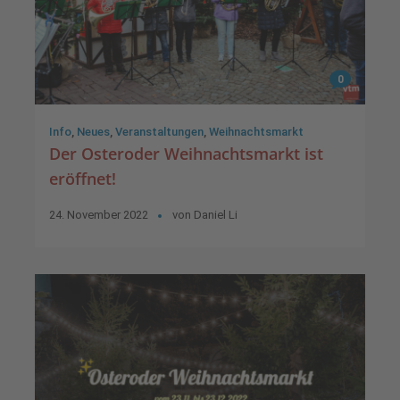
0
Info
,
Neues
,
Veranstaltungen
,
Weihnachtsmarkt
Der Osteroder Weihnachtsmarkt ist
eröffnet!
24. November 2022
von
Daniel Li