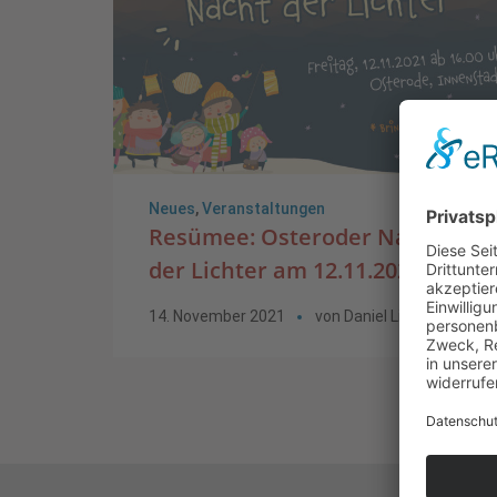
0
Neues
,
Veranstaltungen
Resümee: Osteroder Nacht
der Lichter am 12.11.2021
14. November 2021
von
Daniel Li